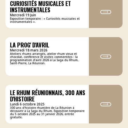
CURIOSITÉS MUSICALES ET
INSTRUMENTALES
Mercredi 19 Juin
Exposition temporaire : « Curiosités musicales et
instrumentales ».
LA PROG' D'AVRIL
Mercredi 18 mars 2026
Ateliers rhums arrangés, atelier rhum vieux et
chocolat, conférence et visites commentées : la
programmation d'avril 2026 à La Saga du Rhum,
Saint-Pierre, La Réunion.
LE RHUM RÉUNIONNAIS, 300 ANS
D'HISTOIRE
Lundi 6 octobre 2025
300 ans d'histoire rhumière de La Réunion à
découvrir à La Saga du Rhum. Exposition temporaire
du 5 octobre 2025 au 31 janvier 2026, entrée
gratuite.