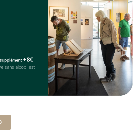
+8€
supplément
ve sans alcool est